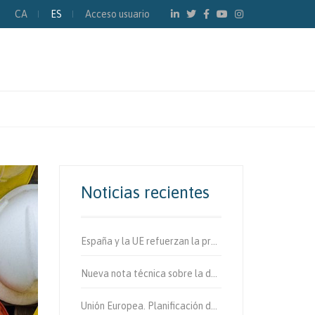
CA
ES
Acceso usuario
Noticias recientes
España y la UE refuerzan la protección de los usuarios vulnerables de la vía.
Nueva nota técnica sobre la determinación de fibras de amianto en aire
Unión Europea. Planificación de la movilidad urbana sostenible.