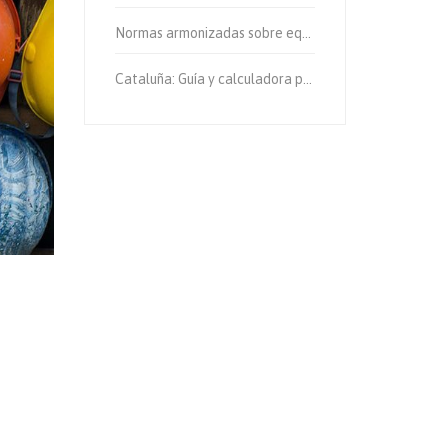
Normas armonizadas sobre equipos de protección individual.
Cataluña: Guía y calculadora para el cálculo de emisiones de gases de efecto invernadero.