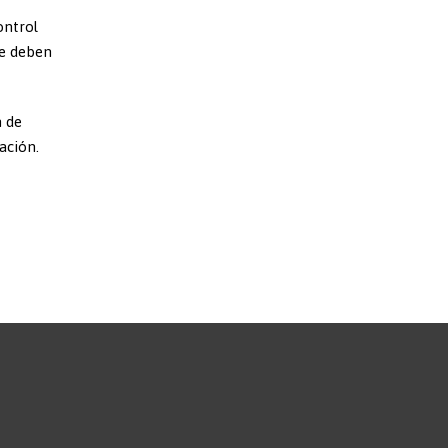
ontrol
ue deben
n de
ación.