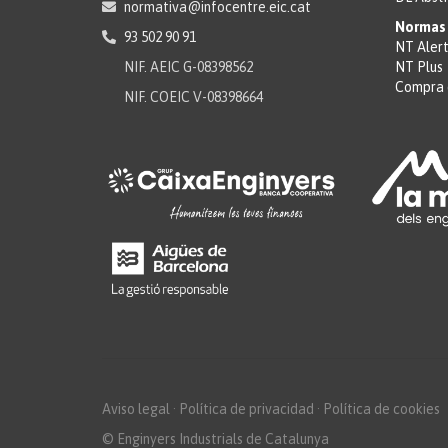
normativa@infocentre.eic.cat
Normas 
93 502 90 91
NT Aler
NIF. AEIC G-08398562
NT Plus
Compra 
NIF. COEIC V-08398664
Aviso legal
·
Política de privacidad
·
Política de cookies
© Enginyers Industrials de Catalunya