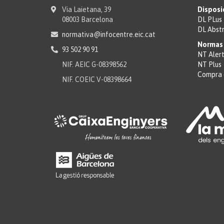
Via Laietana, 39
Disposi
08003 Barcelona
DL PLus
DL Abst
normativa@infocentre.eic.cat
Normas 
93 502 90 91
NT Aler
NIF. AEIC G-08398562
NT Plus
Compra 
NIF. COEIC V-08398664