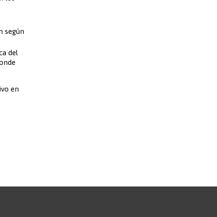
ón según
ca del
donde
ivo en