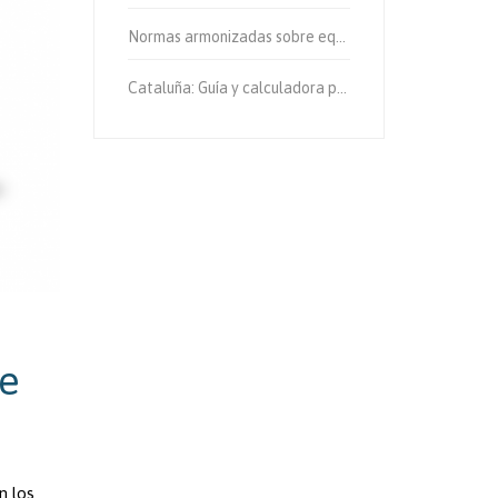
Normas armonizadas sobre equipos de protección individual.
Cataluña: Guía y calculadora para el cálculo de emisiones de gases de efecto invernadero.
te
n los