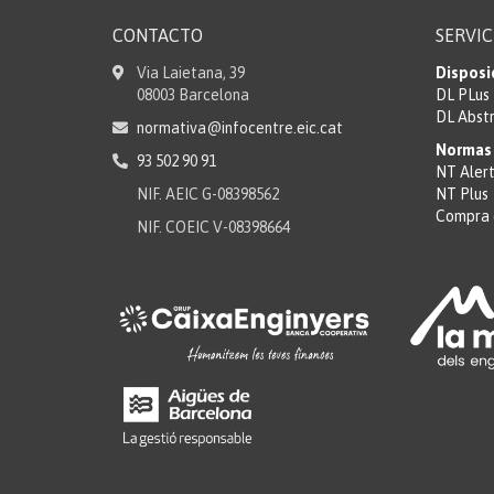
CONTACTO
SERVIC
Via Laietana, 39
Disposi
08003 Barcelona
DL PLus
DL Abst
normativa@infocentre.eic.cat
Normas 
93 502 90 91
NT Aler
NIF. AEIC G-08398562
NT Plus
Compra 
NIF. COEIC V-08398664