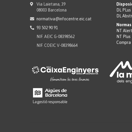
Via Laietana, 39
Disposi
08003 Barcelona
DL PLus
DL Abst
normativa@infocentre.eic.cat
Normas 
93 502 90 91
NT Aler
NIF. AEIC G-08398562
NT Plus
Compra 
NIF. COEIC V-08398664