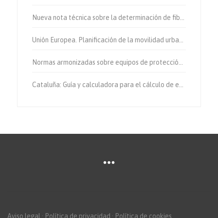
Nueva nota técnica sobre la determinación de fibras de amianto en aire
Unión Europea. Planificación de la movilidad urbana sostenible.
Normas armonizadas sobre equipos de protección individual.
Cataluña: Guía y calculadora para el cálculo de emisiones de gases de efecto invernadero.
Aviso legal
·
Política de privacidad
·
Política de cookies