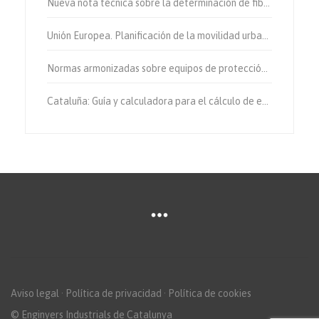
Nueva nota técnica sobre la determinación de fibras de amianto en aire
Unión Europea. Planificación de la movilidad urbana sostenible.
Normas armonizadas sobre equipos de protección individual.
Cataluña: Guía y calculadora para el cálculo de emisiones de gases de efecto invernadero.
Aviso legal
·
Política de privacidad
·
Política de cookies
© Enginyers Industrials de Catalunya