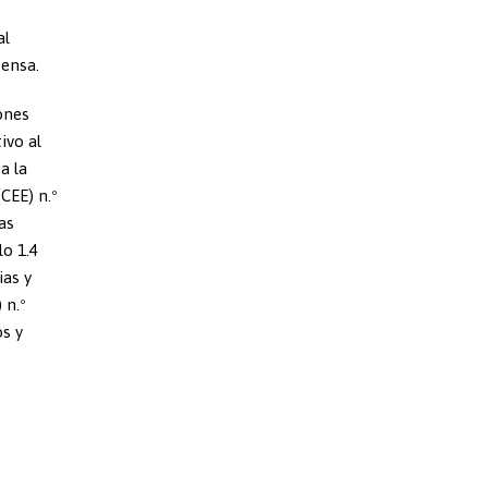
al
fensa.
ones
ivo al
a la
CEE) n.º
as
lo 1.4
ias y
 n.º
os y