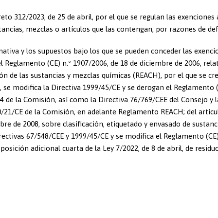
to 312/2023, de 25 de abril, por el que se regulan las exenciones 
ncias, mezclas o artículos que las contengan, por razones de de
rmativa y los supuestos bajo los que se pueden conceder las exenci
l Reglamento (CE) n.º 1907/2006, de 18 de diciembre de 2006, relat
cción de las sustancias y mezclas químicas (REACH), por el que se cre
 se modifica la Directiva 1999/45/CE y se derogan el Reglamento (
4 de la Comisión, así como la Directiva 76/769/CEE del Consejo y l
0/21/CE de la Comisión, en adelante Reglamento REACH; del artícu
bre de 2008, sobre clasificación, etiquetado y envasado de sustanc
rectivas 67/548/CEE y 1999/45/CE y se modifica el Reglamento (CE)
osición adicional cuarta de la Ley 7/2022, de 8 de abril, de residu