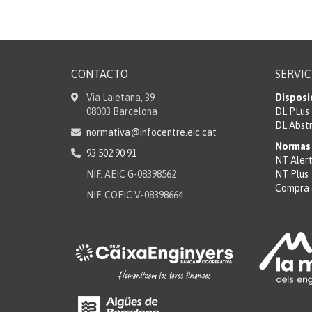
CONTACTO
SERVIC
Via Laietana, 39
Disposi
08003 Barcelona
DL PLus
DL Abst
normativa@infocentre.eic.cat
Normas 
93 502 90 91
NT Aler
NIF. AEIC G-08398562
NT Plus
Compra 
NIF. COEIC V-08398664