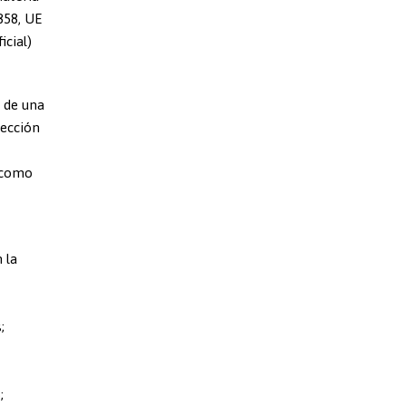
858, UE
icial)
 de una
tección
í como
 la
;
;