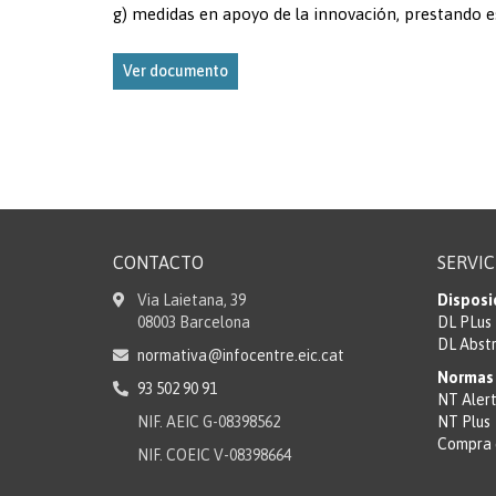
g) medidas en apoyo de la innovación, prestando e
Ver documento
CONTACTO
SERVIC
Via Laietana, 39
Disposi
08003 Barcelona
DL PLus
DL Abst
normativa@infocentre.eic.cat
Normas 
93 502 90 91
NT Aler
NIF. AEIC G-08398562
NT Plus
Compra 
NIF. COEIC V-08398664