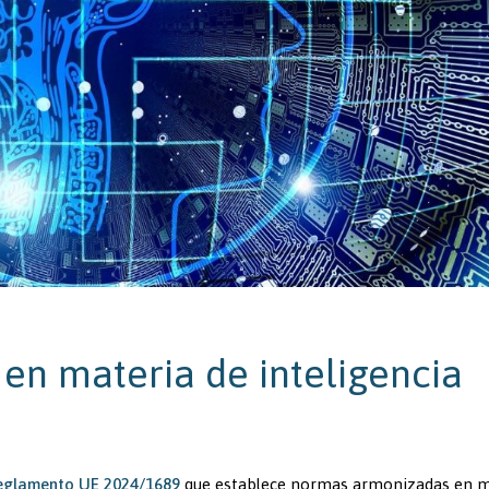
n materia de inteligencia
eglamento UE 2024/1689
que establece normas armonizadas en m