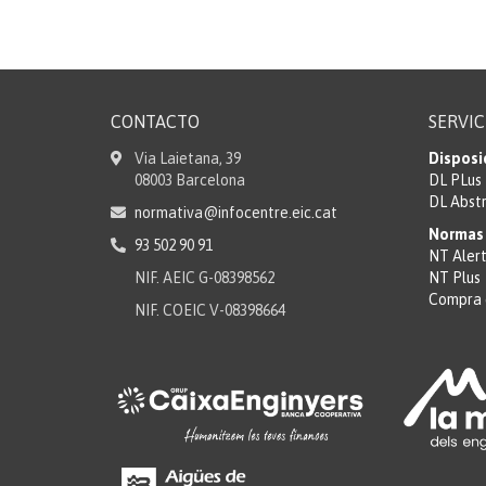
CONTACTO
SERVIC
Via Laietana, 39
Disposi
08003 Barcelona
DL PLus
DL Abst
normativa@infocentre.eic.cat
Normas 
93 502 90 91
NT Aler
NIF. AEIC G-08398562
NT Plus
Compra 
NIF. COEIC V-08398664