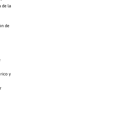
 de la
ón de
e
rico y
r