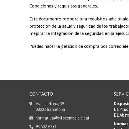
Condiciones y requisitos generales.
Este documento proporciona requisitos adicionale
protección de la salud y seguridad de los trabajado
mejorar la integración de la seguridad en la ejecuci
Puedes hacer la petición de compra por correo el
CONTACTO
SERVIC
Via Laietana, 39
Disposi
08003 Barcelona
DL PLus
DL Abst
normativa@infocentre.eic.cat
Normas 
93 502 90 91