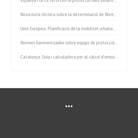
Espanya i la UE reforcen la protecció dels usuaris vulnerables de la via.
Nova nota tècnica sobre la determinació de fibres d’amiant a l’aire.
Unió Europea. Planificació de la mobilitat urbana sostenible.
Normes harmonitzades sobre equips de protecció individual.
Catalunya: Guia i calculadora per al càlcul d’emissions de gases amb efecte d’hivernacle.