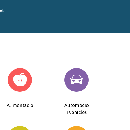
eb.
Alimentació
Automoció
i vehicles