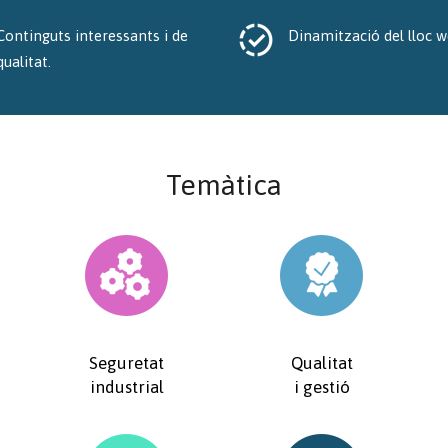
Continguts interessants i de
Dinamització del lloc w
qualitat.
Temàtica
Seguretat
Qualitat
industrial
i gestió