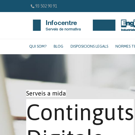
93 502 90 91
QUI SOM?
BLOG
DISPOSICIONS LEGALS
NORMES T
Serveis a mida
Continguts