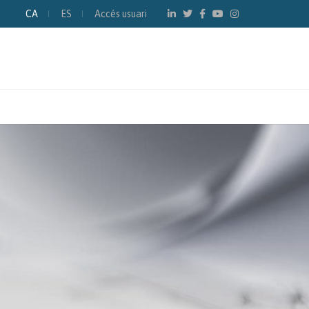
CA
ES
Accés usuari