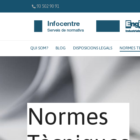
93 502 90 91
QUI SOM?
BLOG
DISPOSICIONS LEGALS
NORMES T
Normes