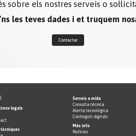
s sobre els nostres serveis o sol·lic
’ns les teves dades i et truquem nosa
Contactar
S
Serveis a mida
Consulta tècnica
cions legals
Alerta tecnològica
Continguts digitals
ract
Más info
tècniques
Notícies
ta