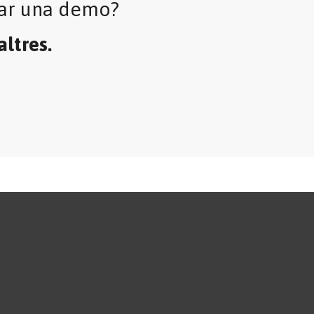
itar una demo?
ltres.