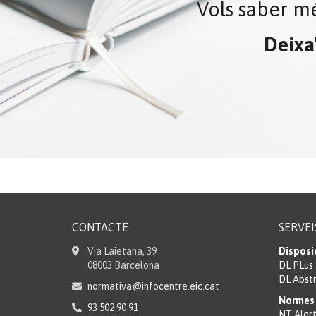
Vols saber mé
Deixa
CONTACTE
SERVEI
Via Laietana, 39
Disposi
08003 Barcelona
DL PLus
DL Abst
normativa@infocentre.eic.cat
Normes 
93 502 90 91
NT Aler