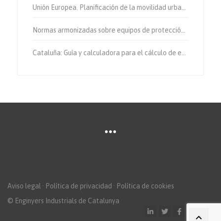
Unión Europea. Planificación de la movilidad urbana sostenible.
Normas armonizadas sobre equipos de protección individual.
Cataluña: Guía y calculadora para el cálculo de emisiones de gases de efecto invernadero.
Aviso legal
·
Política de privacidad
·
Política de cookies
© Enginyers Industrials de Catalunya