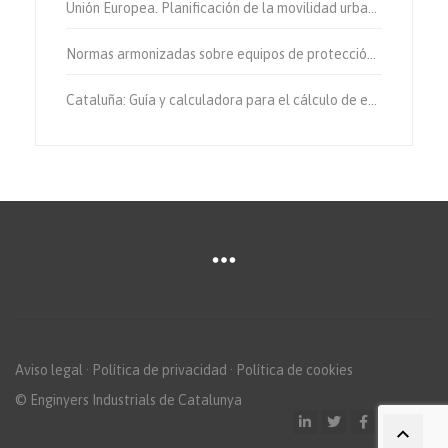
Unión Europea. Planificación de la movilidad urbana sostenible.
Normas armonizadas sobre equipos de protección individual.
Cataluña: Guía y calculadora para el cálculo de emisiones de gases de efecto invernadero.
Aviso legal
·
Política de privacidad
·
Política de cookies
© Enginyers Industrials de Catalunya