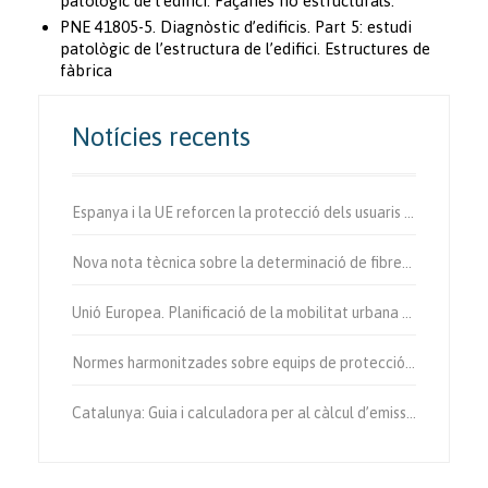
patològic de l’edifici. Façanes no estructurals.
PNE 41805-5. Diagnòstic d’edificis. Part 5: estudi
patològic de l’estructura de l’edifici. Estructures de
fàbrica
Notícies recents
Espanya i la UE reforcen la protecció dels usuaris vulnerables de la via.
Nova nota tècnica sobre la determinació de fibres d’amiant a l’aire.
Unió Europea. Planificació de la mobilitat urbana sostenible.
Normes harmonitzades sobre equips de protecció individual.
Catalunya: Guia i calculadora per al càlcul d’emissions de gases amb efecte d’hivernacle.