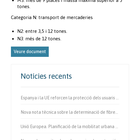
M3: més de 9 places i massa màxima superior a 5
tones.
Categoria N: transport de mercaderies
N2: entre 3,5 i 12 tones.
N3: més de 12 tones.
Veure document
Notícies recents
Espanya i la UE reforcen la protecció dels usuaris vulnerables de la via.
Nova nota tècnica sobre la determinació de fibres d’amiant a l’aire.
Unió Europea. Planificació de la mobilitat urbana sostenible.