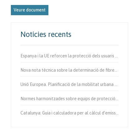
Veure document
Notícies recents
Espanya i la UE reforcen la protecció dels usuaris vulnerables de la via.
Nova nota tècnica sobre la determinació de fibres d’amiant a l’aire.
Unió Europea. Planificació de la mobilitat urbana sostenible.
Normes harmonitzades sobre equips de protecció individual.
Catalunya: Guia i calculadora per al càlcul d’emissions de gases amb efecte d’hivernacle.