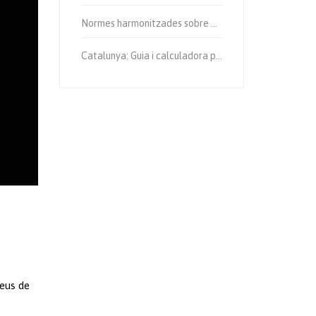
Normes harmonitzades sobre equips de protecció individual.
Catalunya: Guia i calculadora per al càlcul d’emissions de gases amb efecte d’hivernacle.
reus de