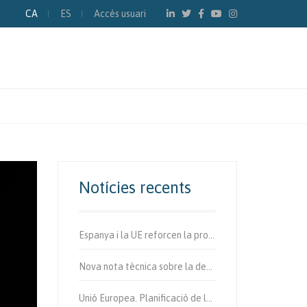
CA
ES
Accés usuari
Notícies recents
Espanya i la UE reforcen la protecció dels usuaris vulnerables de la via.
Nova nota tècnica sobre la determinació de fibres d’amiant a l’aire.
Unió Europea. Planificació de la mobilitat urbana sostenible.