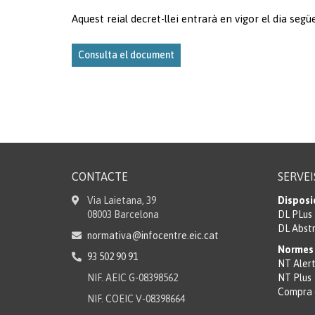
Aquest reial decret-llei entrarà en vigor el dia següe
Consulta el document
CONTACTE
SERVEI
Via Laietana, 39
Disposi
08003 Barcelona
DL PLus
DL Abst
normativa@infocentre.eic.cat
Normes 
93 502 90 91
NT Aler
NIF. AEIC G-08398562
NT Plus
Compra 
NIF. COEIC V-08398664