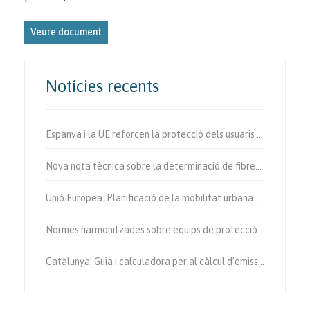
Veure document
Notícies recents
Espanya i la UE reforcen la protecció dels usuaris vulnerables de la via.
Nova nota tècnica sobre la determinació de fibres d’amiant a l’aire.
Unió Europea. Planificació de la mobilitat urbana sostenible.
Normes harmonitzades sobre equips de protecció individual.
Catalunya: Guia i calculadora per al càlcul d’emissions de gases amb efecte d’hivernacle.